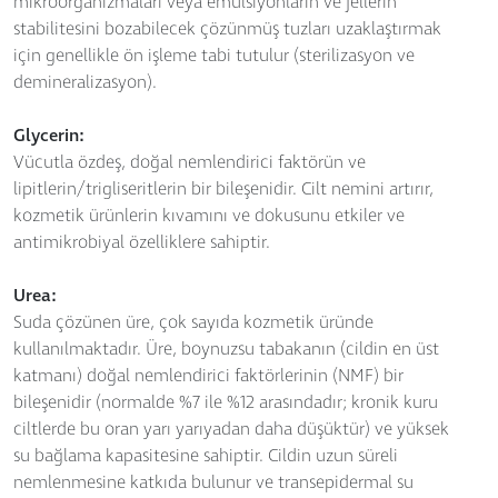
mikroorganizmaları veya emülsiyonların ve jellerin
stabilitesini bozabilecek çözünmüş tuzları uzaklaştırmak
için genellikle ön işleme tabi tutulur (sterilizasyon ve
demineralizasyon).
Glycerin:
Vücutla özdeş, doğal nemlendirici faktörün ve
lipitlerin/trigliseritlerin bir bileşenidir. Cilt nemini artırır,
kozmetik ürünlerin kıvamını ve dokusunu etkiler ve
antimikrobiyal özelliklere sahiptir.
Urea:
Suda çözünen üre, çok sayıda kozmetik üründe
kullanılmaktadır. Üre, boynuzsu tabakanın (cildin en üst
katmanı) doğal nemlendirici faktörlerinin (NMF) bir
bileşenidir (normalde %7 ile %12 arasındadır; kronik kuru
ciltlerde bu oran yarı yarıyadan daha düşüktür) ve yüksek
su bağlama kapasitesine sahiptir. Cildin uzun süreli
nemlenmesine katkıda bulunur ve transepidermal su