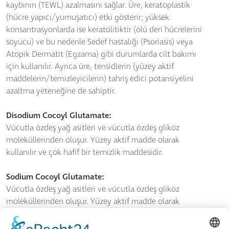
kaybının (TEWL) azalmasını sağlar. Üre, keratoplastik
(hücre yapıcı/yumuşatıcı) etki gösterir; yüksek
konsantrasyonlarda ise keratolitiktir (ölü deri hücrelerini
soyucu) ve bu nedenle Sedef hastalığı (Psoriasis) veya
Atopik Dermatit (Egzama) gibi durumlarda cilt bakımı
için kullanılır. Ayrıca üre, tensidlerin (yüzey aktif
maddelerin/temizleyicilerin) tahriş edici potansiyelini
azaltma yeteneğine de sahiptir.
Disodium Cocoyl Glutamate:
Vücutla özdeş yağ asitleri ve vücutla özdeş glikoz
moleküllerinden oluşur. Yüzey aktif madde olarak
kullanılır ve çok hafif bir temizlik maddesidir.
Sodium Cocoyl Glutamate:
Vücutla özdeş yağ asitleri ve vücutla özdeş glikoz
moleküllerinden oluşur. Yüzey aktif madde olarak
kullanılır, çok hafif bir temizleyicidir ve cildi kurutmaz.