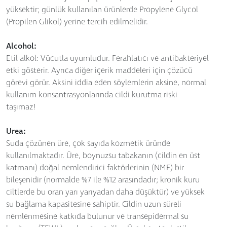
yüksektir; günlük kullanılan ürünlerde Propylene Glycol
(Propilen Glikol) yerine tercih edilmelidir.
Alcohol:
Etil alkol: Vücutla uyumludur. Ferahlatıcı ve antibakteriyel
etki gösterir. Ayrıca diğer içerik maddeleri için çözücü
görevi görür. Aksini iddia eden söylemlerin aksine, normal
kullanım konsantrasyonlarında cildi kurutma riski
taşımaz!
Urea:
Suda çözünen üre, çok sayıda kozmetik üründe
kullanılmaktadır. Üre, boynuzsu tabakanın (cildin en üst
katmanı) doğal nemlendirici faktörlerinin (NMF) bir
bileşenidir (normalde %7 ile %12 arasındadır; kronik kuru
ciltlerde bu oran yarı yarıyadan daha düşüktür) ve yüksek
su bağlama kapasitesine sahiptir. Cildin uzun süreli
nemlenmesine katkıda bulunur ve transepidermal su