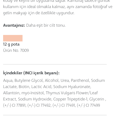
kolay ve keyifli bir uygulama sağlar. Kamuflaj sadece günlük
kullanım için ideal olmakla kalmaz, aynı zamanda fotoğraf ve
gelin makyajı için de özellikle uygundur.
Avantajınız:
Daha eşit bir cilt tonu.
12 g pota
Ürün No. 7009
İçindekiler (INCI içerik beyanı):
Aqua, Butylene Glycol, Alcohol, Urea, Panthenol, Sodium
Lactate, Biotin, Lactic Acid, Sodium Hyaluronate,
Allantoin, myo-Inositol, Thymus Vulgaris Flower/Leaf
Extract, Sodium Hydroxide, Copper Tripeptide-1, Glycerin ,
(+/-) CI 77891, (+/-) CI 77492, (+/-) CI 77491, (+/-) CI 77499