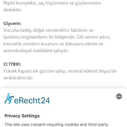
Peptit kompleksi, saç büyümesini ve güçlenmesini
destekler.
Glycerin:
Vücutla özdeş, doğal nemlendirici faktörün ve
lipitlerin/trigliseritlerin bir bileşenidir. Cilt nemini artırır,
kozmetik ürünlerin kıvamını ve dokusunu etkiler ve
antimikrobiyal özelliklere sahiptir.
CI 77891:
Yüksek kapatıcılık gücüne sahip, mineral kökenli beyaz bir
renklendiricidir.
CI 77492:
Demir oksit, sarı, mineral pigment
CI 77491:
Demir oksit, kırmızı, mineral pigment