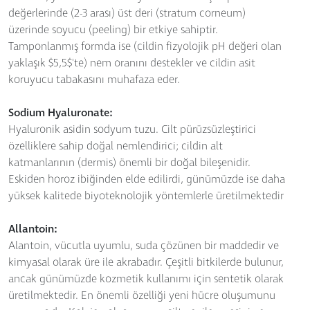
değerlerinde (2-3 arası) üst deri (stratum corneum)
üzerinde soyucu (peeling) bir etkiye sahiptir.
Tamponlanmış formda ise (cildin fizyolojik pH değeri olan
yaklaşık $5,5$'te) nem oranını destekler ve cildin asit
koruyucu tabakasını muhafaza eder.
Sodium Hyaluronate:
Hyaluronik asidin sodyum tuzu. Cilt pürüzsüzleştirici
özelliklere sahip doğal nemlendirici; cildin alt
katmanlarının (dermis) önemli bir doğal bileşenidir.
Eskiden horoz ibiğinden elde edilirdi, günümüzde ise daha
yüksek kalitede biyoteknolojik yöntemlerle üretilmektedir
Allantoin:
Alantoin, vücutla uyumlu, suda çözünen bir maddedir ve
kimyasal olarak üre ile akrabadır. Çeşitli bitkilerde bulunur,
ancak günümüzde kozmetik kullanımı için sentetik olarak
üretilmektedir. En önemli özelliği yeni hücre oluşumunu