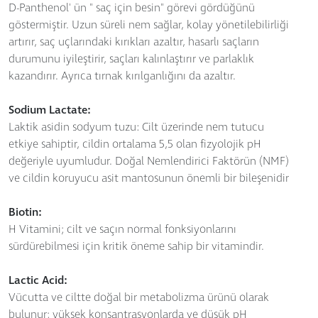
D-Panthenol' ün " saç için besin" görevi gördüğünü
göstermiştir. Uzun süreli nem sağlar, kolay yönetilebilirliği
artırır, saç uçlarındaki kırıkları azaltır, hasarlı saçların
durumunu iyileştirir, saçları kalınlaştırır ve parlaklık
kazandırır. Ayrıca tırnak kırılganlığını da azaltır.
Sodium Lactate:
Laktik asidin sodyum tuzu: Cilt üzerinde nem tutucu
etkiye sahiptir, cildin ortalama 5,5 olan fizyolojik pH
değeriyle uyumludur. Doğal Nemlendirici Faktörün (NMF)
ve cildin koruyucu asit mantosunun önemli bir bileşenidir
Biotin:
H Vitamini; cilt ve saçın normal fonksiyonlarını
sürdürebilmesi için kritik öneme sahip bir vitamindir.
Lactic Acid:
Vücutta ve ciltte doğal bir metabolizma ürünü olarak
bulunur; yüksek konsantrasyonlarda ve düşük pH