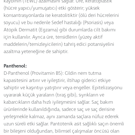
kaybının (TEWL) azalmasını sağlar. Üre, keratoplastik
(hücre yapıcı/yumuşatıcı) etki gösterir; yüksek
konsantrasyonlarda ise keratolitiktir (ölü deri hücrelerini
soyucu) ve bu nedenle Sedef hastalığı (Psoriasis) veya
Atopik Dermatit (Egzama) gibi durumlarda cilt bakımı
için kullanılır. Ayrıca üre, tensidlerin (yüzey aktif
maddelerin/temizleyicilerin) tahriş edici potansiyelini
azaltma yeteneğine de sahiptir.
Panthenol:
D-Panthenol (Provitamin B5): Cildin nem tutma
kapasitesini artırır ve iyileştirir, iltihap giderici etkiye
sahiptir ve kaşıntıyı yatıştırır veya engeller. Epitelizasyonu
uyararak küçük yaraların (tıraş gibi), sıyrıkların ve
kabarcıkların daha hızlı iyileşmesini sağlar. Saç bakım
ürünlerinde kullanıldığında, sadece saç ve saç derisine
yerleşmekle kalmaz, aynı zamanda saçlara nüfuz ederek
uzun süreli etki sağlar. Pantotenik asit sağlıklı saçın önemli
bir bileşeni olduğundan, bilimsel çalışmalar öncüsü olan