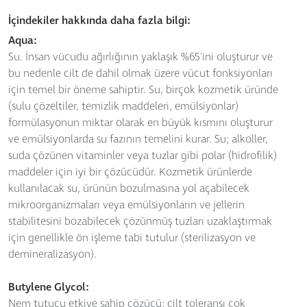
İçindekiler hakkında daha fazla bilgi:
Aqua:
Su. İnsan vücudu ağırlığının yaklaşık %65'ini oluşturur ve
bu nedenle cilt de dahil olmak üzere vücut fonksiyonları
için temel bir öneme sahiptir. Su, birçok kozmetik üründe
(sulu çözeltiler, temizlik maddeleri, emülsiyonlar)
formülasyonun miktar olarak en büyük kısmını oluşturur
ve emülsiyonlarda su fazının temelini kurar. Su; alkoller,
suda çözünen vitaminler veya tuzlar gibi polar (hidrofilik)
maddeler için iyi bir çözücüdür. Kozmetik ürünlerde
kullanılacak su, ürünün bozulmasına yol açabilecek
mikroorganizmaları veya emülsiyonların ve jellerin
stabilitesini bozabilecek çözünmüş tuzları uzaklaştırmak
için genellikle ön işleme tabi tutulur (sterilizasyon ve
demineralizasyon).
Butylene Glycol:
Nem tutucu etkiye sahip çözücü; cilt toleransı çok