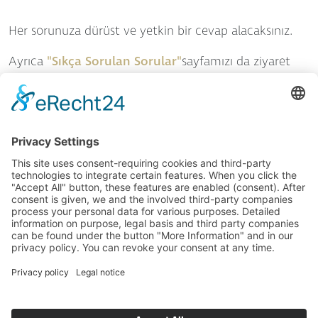
Her sorunuza dürüst ve yetkin bir cevap alacaksınız.
Ayrıca
"Sıkça Sorulan Sorular"
sayfamızı da ziyaret
edebilirsiniz. Sorunuzun cevabını orada bulabilirsiniz.
Güzellik uzmanı değilseniz: Size kusursuz hizmet
sunmak istiyoruz. Bu nedenle, lütfen bize tam
adresinizi ve telefon numaranızı verin. Size en yakın
güzellik salonu en kısa sürede sizinle iletişime
geçecektir.
GENEL İŞ KOŞULLARI
© 2026 SkinIdent AG
YAYINCI BILGILERI
+90 (0) 533 379 70 88
VERI KORUMA
info@drbaumanntr.com