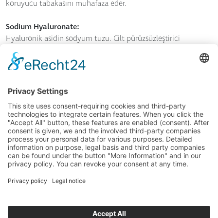
koruyucu tabakasını muhafaza eder.
Sodium Hyaluronate:
Hyaluronik asidin sodyum tuzu. Cilt pürüzsüzleştirici
özelliklere sahip doğal nemlendirici; cildin alt
katmanlarının (dermis) önemli bir doğal bileşenidir.
Eskiden horoz ibiğinden elde edilirdi, günümüzde ise daha
yüksek kalitede biyoteknolojik yöntemlerle üretilmektedir
Cetearyl Glucoside:
Bitkisel bazlı bir emülgatördür; vücutla özdeş yağ alkolleri
ve vücutla özdeş glikoz (şeker) moleküllerinden oluşur.
GENEL İŞ KOŞULLARI
© 2026 SkinIdent AG
YAYINCI BILGILERI
+90 (0) 533 379 70 88
VERI KORUMA
info@drbaumanntr.com