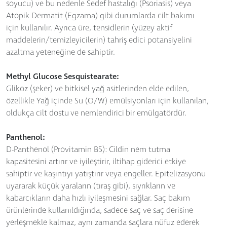
soyucu) ve bu nedenle Sedef hastalığı (Psoriasis) veya
Atopik Dermatit (Egzama) gibi durumlarda cilt bakımı
için kullanılır. Ayrıca üre, tensidlerin (yüzey aktif
maddelerin/temizleyicilerin) tahriş edici potansiyelini
azaltma yeteneğine de sahiptir.
Methyl Glucose Sesquistearate:
Glikoz (şeker) ve bitkisel yağ asitlerinden elde edilen,
özellikle Yağ içinde Su (O/W) emülsiyonları için kullanılan,
oldukça cilt dostu ve nemlendirici bir emülgatördür.
Panthenol:
D-Panthenol (Provitamin B5): Cildin nem tutma
kapasitesini artırır ve iyileştirir, iltihap giderici etkiye
sahiptir ve kaşıntıyı yatıştırır veya engeller. Epitelizasyonu
uyararak küçük yaraların (tıraş gibi), sıyrıkların ve
kabarcıkların daha hızlı iyileşmesini sağlar. Saç bakım
ürünlerinde kullanıldığında, sadece saç ve saç derisine
yerleşmekle kalmaz, aynı zamanda saçlara nüfuz ederek