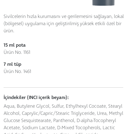
Sivilcelerin hızla kurumasını ve gerilemesini sağlayan, lokal
(bölgesel) uygulama için geliştirilmiş yüksek etkili özel bir
ürün.
15 ml pota
Ürün No. 1161
7 ml tüp
Ürün No. 1461
İçindekiler (INCI içerik beyanı):
Aqua, Butylene Glycol, Sulfur, Ethylhexyl Cocoate, Stearyl
Alcohol, Caprylic/Capric/Stearic Triglyceride, Urea, Methyl
Glucose Sesquistearate, Panthenol, D-alpha-Tocopheryl
Acetate, Sodium Lactate, D-Mixed Tocopherols, Lactic