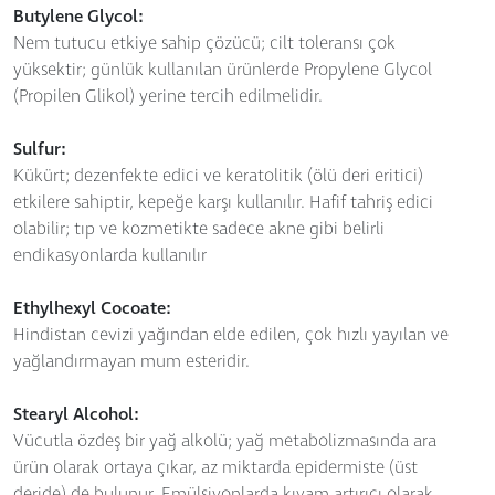
Butylene Glycol:
Nem tutucu etkiye sahip çözücü; cilt toleransı çok
yüksektir; günlük kullanılan ürünlerde Propylene Glycol
(Propilen Glikol) yerine tercih edilmelidir.
Sulfur:
Kükürt; dezenfekte edici ve keratolitik (ölü deri eritici)
etkilere sahiptir, kepeğe karşı kullanılır. Hafif tahriş edici
olabilir; tıp ve kozmetikte sadece akne gibi belirli
endikasyonlarda kullanılır
Ethylhexyl Cocoate:
Hindistan cevizi yağından elde edilen, çok hızlı yayılan ve
yağlandırmayan mum esteridir.
Stearyl Alcohol:
Vücutla özdeş bir yağ alkolü; yağ metabolizmasında ara
ürün olarak ortaya çıkar, az miktarda epidermiste (üst
deride) de bulunur. Emülsiyonlarda kıvam artırıcı olarak