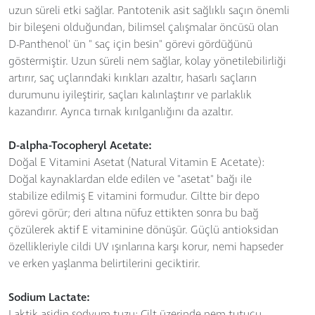
uzun süreli etki sağlar. Pantotenik asit sağlıklı saçın önemli
bir bileşeni olduğundan, bilimsel çalışmalar öncüsü olan
D-Panthenol' ün " saç için besin" görevi gördüğünü
göstermiştir. Uzun süreli nem sağlar, kolay yönetilebilirliği
artırır, saç uçlarındaki kırıkları azaltır, hasarlı saçların
durumunu iyileştirir, saçları kalınlaştırır ve parlaklık
kazandırır. Ayrıca tırnak kırılganlığını da azaltır.
D-alpha-Tocopheryl Acetate:
Doğal E Vitamini Asetat (Natural Vitamin E Acetate):
Doğal kaynaklardan elde edilen ve "asetat" bağı ile
stabilize edilmiş E vitamini formudur. Ciltte bir depo
görevi görür; deri altına nüfuz ettikten sonra bu bağ
çözülerek aktif E vitaminine dönüşür. Güçlü antioksidan
özellikleriyle cildi UV ışınlarına karşı korur, nemi hapseder
ve erken yaşlanma belirtilerini geciktirir.
Sodium Lactate:
Laktik asidin sodyum tuzu: Cilt üzerinde nem tutucu