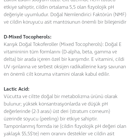
etkiye sahiptir, cildin ortalama 5,5 olan fizyolojik pH
değeriyle uyumludur. Doğal Nemlendirici Faktörün (NMF)
ve cildin koruyucu asit mantosunun önemli bir bileşenidir
D-Mixed Tocopherols:
Karışık Doğal Tokoferoller (Mixed Tocopherols): Doğal E
vitamininin tüm formlarını (D-alpha, beta, gamma ve
delta) bir arada içeren özel bir karışımdır. E vitamini, cildi
UV ışınlarına ve serbest oksijen radikallerine karşı savunan
en önemli cilt koruma vitamini olarak kabul edilir.
Lactic Acid:
Vücutta ve ciltte doğal bir metabolizma ürünü olarak
bulunur; yüksek konsantrasyonlarda ve düşük pH
değerlerinde (2-3 arası) üst deri (stratum corneum)
üzerinde soyucu (peeling) bir etkiye sahiptir.
Tamponlanmış formda ise (cildin fizyolojik pH değeri olan
yaklaşık $5,5$'te) nem oranını destekler ve cildin asit