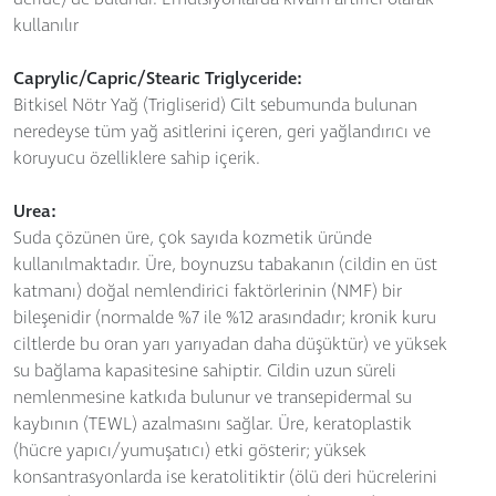
kullanılır
Caprylic/Capric/Stearic Triglyceride:
Bitkisel Nötr Yağ (Trigliserid) Cilt sebumunda bulunan
neredeyse tüm yağ asitlerini içeren, geri yağlandırıcı ve
koruyucu özelliklere sahip içerik.
Urea:
Suda çözünen üre, çok sayıda kozmetik üründe
kullanılmaktadır. Üre, boynuzsu tabakanın (cildin en üst
katmanı) doğal nemlendirici faktörlerinin (NMF) bir
bileşenidir (normalde %7 ile %12 arasındadır; kronik kuru
ciltlerde bu oran yarı yarıyadan daha düşüktür) ve yüksek
su bağlama kapasitesine sahiptir. Cildin uzun süreli
nemlenmesine katkıda bulunur ve transepidermal su
kaybının (TEWL) azalmasını sağlar. Üre, keratoplastik
(hücre yapıcı/yumuşatıcı) etki gösterir; yüksek
konsantrasyonlarda ise keratolitiktir (ölü deri hücrelerini