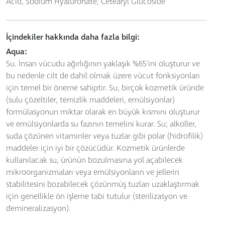
Acid, Sodium Hyaluronate, Cetearyl Glucoside
İçindekiler hakkında daha fazla bilgi:
Aqua:
Su. İnsan vücudu ağırlığının yaklaşık %65'ini oluşturur ve
bu nedenle cilt de dahil olmak üzere vücut fonksiyonları
için temel bir öneme sahiptir. Su, birçok kozmetik üründe
(sulu çözeltiler, temizlik maddeleri, emülsiyonlar)
formülasyonun miktar olarak en büyük kısmını oluşturur
ve emülsiyonlarda su fazının temelini kurar. Su; alkoller,
suda çözünen vitaminler veya tuzlar gibi polar (hidrofilik)
maddeler için iyi bir çözücüdür. Kozmetik ürünlerde
kullanılacak su, ürünün bozulmasına yol açabilecek
mikroorganizmaları veya emülsiyonların ve jellerin
stabilitesini bozabilecek çözünmüş tuzları uzaklaştırmak
için genellikle ön işleme tabi tutulur (sterilizasyon ve
demineralizasyon).