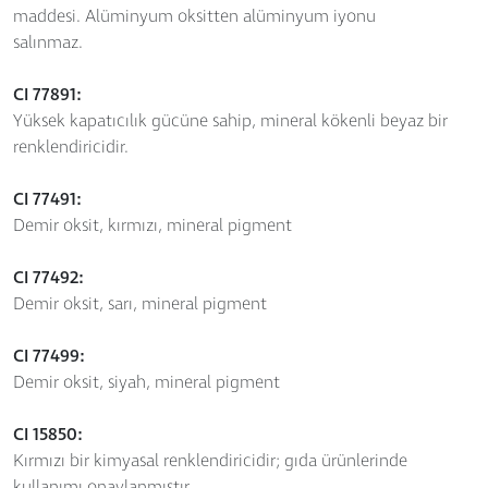
maddesi. Alüminyum oksitten alüminyum iyonu
salınmaz.
CI 77891:
Yüksek kapatıcılık gücüne sahip, mineral kökenli beyaz bir
renklendiricidir.
CI 77491:
Demir oksit, kırmızı, mineral pigment
CI 77492:
Demir oksit, sarı, mineral pigment
CI 77499:
Demir oksit, siyah, mineral pigment
CI 15850:
Kırmızı bir kimyasal renklendiricidir; gıda ürünlerinde
kullanımı onaylanmıştır.