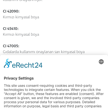
CI 42090:
Kırmızı kimyasal boya
CI 45410:
Kırmızı kimyasal boya
CI 47005:
Gıdalarda kullanımı onaylanan sarı kimyasal boya
CI 77489:
Demir oksit, turuncu, mineral pigment
CI 77510:
Tarihte "Berlin Mavisi" veya "Prusya Mavisi" olarak
adlandırılan, mineral kökenli koyu mavi bir
renklendiricidir.