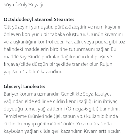
Soya fasulyesi yağı
Octyldodecyl Stearoyl Stearate:
Cilt yüzeyini yumuşatır, pürüzsüzleştirir ve nem kaybını
önleyen koruyucu bir tabaka oluşturur. Ürünün kıvamını
ve akışkanlığını kontrol eder. Far, allık veya pudra gibi toz
halindeki maddelerin birbirine tutunmasını sağlar. Bu
madde sayesinde pudralar dağılmadan kalıplaşır ve
fırçaya/cilde düzgün bir şekilde transfer olur. Rujun
yapısına stabilite kazandırır.
Glyceryl Linoleate:
Bariyer koruma uzmanıdır. Genellikle Soya fasulyesi
yağından elde edilir ve cildin kendi sağlığı için ihtiyaç
duyduğu temel yağ asitlerini (Omega-6 gibi) barındırır.
Temizleme ürünlerinde (jel, sabun vb.) kullanıldığında
cildin "kuruyup gerilmesini" önler. Yıkama sırasında
kaybolan yağları cilde geri kazandırır. Kıvam arttırıcıdır.