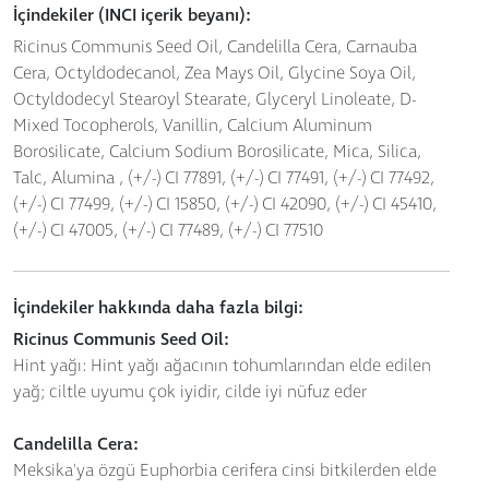
İçindekiler (INCI içerik beyanı):
Ricinus Communis Seed Oil, Candelilla Cera, Carnauba
Cera, Octyldodecanol, Zea Mays Oil, Glycine Soya Oil,
Octyldodecyl Stearoyl Stearate, Glyceryl Linoleate, D-
Mixed Tocopherols, Vanillin, Calcium Aluminum
Borosilicate, Calcium Sodium Borosilicate, Mica, Silica,
Talc, Alumina , (+/-) CI 77891, (+/-) CI 77491, (+/-) CI 77492,
(+/-) CI 77499, (+/-) CI 15850, (+/-) CI 42090, (+/-) CI 45410,
(+/-) CI 47005, (+/-) CI 77489, (+/-) CI 77510
İçindekiler hakkında daha fazla bilgi:
Ricinus Communis Seed Oil:
Hint yağı: Hint yağı ağacının tohumlarından elde edilen
yağ; ciltle uyumu çok iyidir, cilde iyi nüfuz eder
Candelilla Cera:
Meksika'ya özgü Euphorbia cerifera cinsi bitkilerden elde