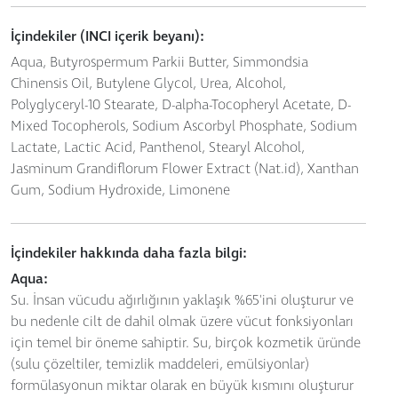
İçindekiler (INCI içerik beyanı):
Aqua, Butyrospermum Parkii Butter, Simmondsia
Chinensis Oil, Butylene Glycol, Urea, Alcohol,
Polyglyceryl-10 Stearate, D-alpha-Tocopheryl Acetate, D-
Mixed Tocopherols, Sodium Ascorbyl Phosphate, Sodium
Lactate, Lactic Acid, Panthenol, Stearyl Alcohol,
Jasminum Grandiflorum Flower Extract (Nat.id), Xanthan
Gum, Sodium Hydroxide, Limonene
İçindekiler hakkında daha fazla bilgi:
Aqua:
Su. İnsan vücudu ağırlığının yaklaşık %65'ini oluşturur ve
bu nedenle cilt de dahil olmak üzere vücut fonksiyonları
için temel bir öneme sahiptir. Su, birçok kozmetik üründe
(sulu çözeltiler, temizlik maddeleri, emülsiyonlar)
formülasyonun miktar olarak en büyük kısmını oluşturur