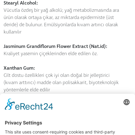
Stearyl Alcohol:
Vücutla özdeş bir yağ alkolü; yağ metabolizmasında ara
ürün olarak ortaya çıkar, az miktarda epidermiste (üst
deride) de bulunur. Emülsiyonlarda kıvam artırıcı olarak
kullanılır
Jasminum Grandiflorum Flower Extract (Nat.id):
Kraliyet yasemin çiçeklerinden elde edilen öz.
Xanthan Gum:
Cilt dostu özellikleri çok iyi olan doğal bir jelleştirici
(kıvam arttırıcı) madde olan polisakkarit, biyoteknolojik
yöntemlerle elde edilir
Sodium Hydroxide:
Sodyum hidroksit. Kozmetik ürünlerin pH değerini
ayarlamak (dengelemek) için kullanılır. Sodyum ve
hidroksit iyonları vücutla özdeştir