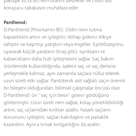
yaklaşık $5,5$'te) nem oranını destekler ve cildin asit
koruyucu tabakasını muhafaza eder.
Panthenol:
D-Panthenol (Provitamin B5): Cildin nem tutma
kapasitesini artırır ve iyileştirir, iltihap giderici etkiye
sahiptir ve kaşıntıyı yatıştırır veya engeller. Epitelizasyonu
uyararak küçük yaraların (tıraş gibi), sıyrıkların ve
kabarcıkların daha hızlı iyileşmesini sağlar. Saç bakım
ürünlerinde kullanıldığında, sadece saç ve saç derisine
yerleşmekle kalmaz, aynı zamanda saçlara nüfuz ederek
uzun süreli etki sağlar. Pantotenik asit sağlıklı saçın önemli
bir bileşeni olduğundan, bilimsel çalışmalar öncüsü olan
D-Panthenol' ün " saç için besin" görevi gördüğünü
göstermiştir. Uzun süreli nem sağlar, kolay yönetilebilirliği
artırır, saç uçlarındaki kırıkları azaltır, hasarlı saçların
durumunu iyileştirir, saçları kalınlaştırır ve parlaklık
kazandırır. Ayrıca tırnak kırılganlığını da azaltır.