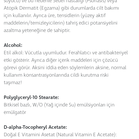
soyucu) ve bu nedenle Sedef hastalığı (Psoriasis) veya
Atopik Dermatit (Egzama) gibi durumlarda cilt bakımı
için kullanılır. Ayrıca üre, tensidlerin (yüzey aktif
maddelerin/temizleyicilerin) tahriş edici potansiyelini
azaltma yeteneğine de sahiptir.
Alcohol:
Etil alkol: Vücutla uyumludur. Ferahlatıcı ve antibakteriyel
etki gösterir. Ayrıca diğer içerik maddeleri için çözücü
görevi görür. Aksini iddia eden söylemlerin aksine, normal
kullanım konsantrasyonlarında cildi kurutma riski
taşımaz!
Polyglyceryl-10 Stearate:
Bitkisel bazlı, W/O (Yağ içinde Su) emülsiyonları için
emülgatör
D-alpha-Tocopheryl Acetate:
Doğal E Vitamini Asetat (Natural Vitamin E Acetate):