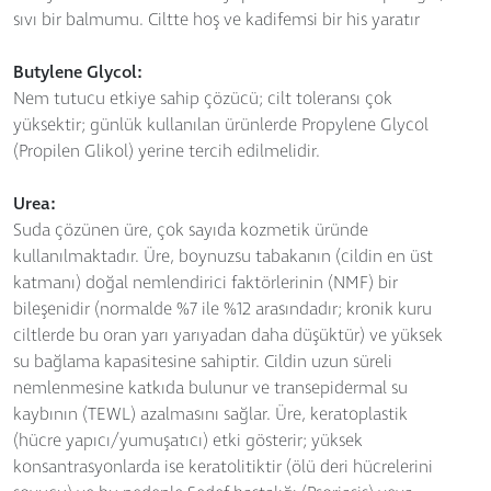
sıvı bir balmumu. Ciltte hoş ve kadifemsi bir his yaratır
Butylene Glycol:
Nem tutucu etkiye sahip çözücü; cilt toleransı çok
yüksektir; günlük kullanılan ürünlerde Propylene Glycol
(Propilen Glikol) yerine tercih edilmelidir.
Urea:
Suda çözünen üre, çok sayıda kozmetik üründe
kullanılmaktadır. Üre, boynuzsu tabakanın (cildin en üst
katmanı) doğal nemlendirici faktörlerinin (NMF) bir
bileşenidir (normalde %7 ile %12 arasındadır; kronik kuru
ciltlerde bu oran yarı yarıyadan daha düşüktür) ve yüksek
su bağlama kapasitesine sahiptir. Cildin uzun süreli
nemlenmesine katkıda bulunur ve transepidermal su
kaybının (TEWL) azalmasını sağlar. Üre, keratoplastik
(hücre yapıcı/yumuşatıcı) etki gösterir; yüksek
konsantrasyonlarda ise keratolitiktir (ölü deri hücrelerini