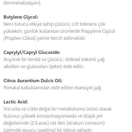
demineralizasyon).
Butylene Glycol:
Nem tutucu etkiye sahip çözücü; cilt toleransı çok
yüksektir; günlük kullanılan ürünlerde Propylene Glycol
(Propilen Glikol) yerine tercih edilmelidir.
Caprylyl/Capryl Glucoside:
Anyonik bir tensid ve çözücü ; bitkisel kökenli yağ
alkolleri ve glukozdan (şeker) elde edilir.
Citrus Aurantium Dulcis Oil:
Portakal kabuklarından elde edilen esansiyel yağ
Lactic Acid:
Vücutta ve ciltte doğal bir metabolizma ürünü olarak
bulunur; yüksek konsantrasyonlarda ve düşük pH
değerlerinde (2-3 arası) üst deri (stratum corneum)
üzerinde soyucu (peeling) bir etkiye sahiptir.