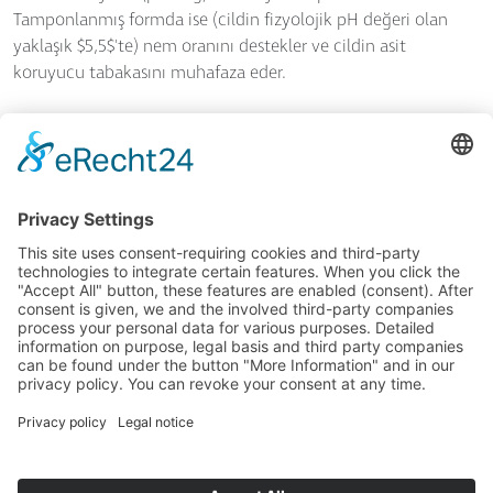
Tamponlanmış formda ise (cildin fizyolojik pH değeri olan
yaklaşık $5,5$'te) nem oranını destekler ve cildin asit
koruyucu tabakasını muhafaza eder.
Limonene:
Esansiyel yağların doğal bir bileşeni olan koku.
Linalool:
Esansiyel yağların doğal bir bileşeni olan koku.
Citral:
Esansiyel yağların doğal bir bileşeni olan koku.
GENEL İŞ KOŞULLARI
© 2026 SkinIdent AG
YAYINCI BILGILERI
+90 (0) 533 379 70 88
VERI KORUMA
info@drbaumanntr.com