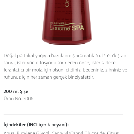
Doğal portakal yağıyla hazırlanmış aromatik su. İster duştan
sonra, ister vücut losyonu sürmeden önce, ister sadece
ferahlatıcı bir mola için olsun, cildiniz, bedeniniz, zihniniz ve
ruhunuz için her zaman gerçek bir ziyafettir.
200 ml Şişe
Ürün No. 3006
İçindekiler (INCI içerik beyanı):
Aqua, Butylene Glycol, Caprylyl/Capryl Glucoside, Citrus