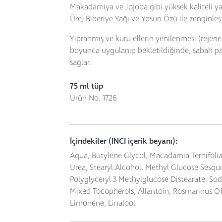
Makadamiya ve Jojoba gibi yüksek kaliteli yağ
Üre, Biberiye Yağı ve Yosun Özü ile zenginleşt
Yıpranmış ve kuru ellerin yenilenmesi (rejen
boyunca uygulanıp bekletildiğinde, sabah pa
sağlar.
75 ml tüp
Ürün No. 1726
İçindekiler (INCI içerik beyanı):
Aqua, Butylene Glycol, Macadamia Ternifolia
Urea, Stearyl Alcohol, Methyl Glucose Sesquis
Polyglyceryl-3 Methylglucose Distearate, So
Mixed Tocopherols, Allantoin, Rosmarinus Off
Limonene, Linalool