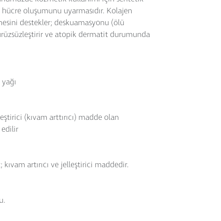
ni hücre oluşumunu uyarmasıdır. Kolajen
şmesini destekler; deskuamasyonu (ölü
pürüzsüzleştirir ve atopik dermatit durumunda
l yağı
lleştirici (kıvam arttırıcı) madde olan
edilir
kıvam artırıcı ve jelleştirici maddedir.
u.