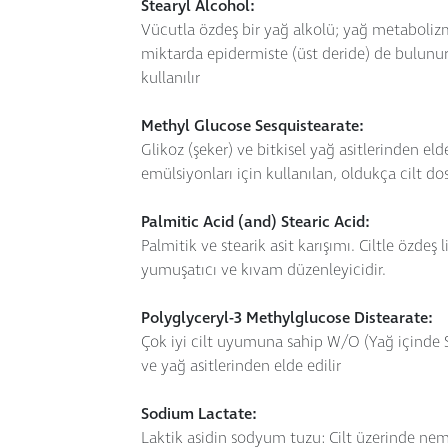
Stearyl Alcohol:
Vücutla özdeş bir yağ alkolü; yağ metabolizm
miktarda epidermiste (üst deride) de bulunur
kullanılır
Methyl Glucose Sesquistearate:
Glikoz (şeker) ve bitkisel yağ asitlerinden el
emülsiyonları için kullanılan, oldukça cilt d
Palmitic Acid (and) Stearic Acid:
Palmitik ve stearik asit karışımı. Ciltle özdeş
yumuşatıcı ve kıvam düzenleyicidir.
Polyglyceryl-3 Methylglucose Distearate:
Çok iyi cilt uyumuna sahip W/O (Yağ içinde Su
ve yağ asitlerinden elde edilir
Sodium Lactate:
Laktik asidin sodyum tuzu: Cilt üzerinde nem 