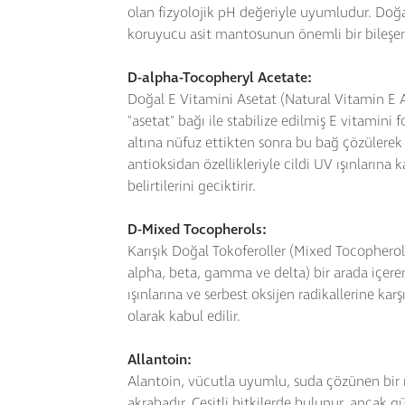
olan fizyolojik pH değeriyle uyumludur. Doğ
koruyucu asit mantosunun önemli bir bileşen
D-alpha-Tocopheryl Acetate:
Doğal E Vitamini Asetat (Natural Vitamin E 
"asetat" bağı ile stabilize edilmiş E vitamini 
altına nüfuz ettikten sonra bu bağ çözülerek
antioksidan özellikleriyle cildi UV ışınlarına
belirtilerini geciktirir.
D-Mixed Tocopherols:
Karışık Doğal Tokoferoller (Mixed Tocopherol
alpha, beta, gamma ve delta) bir arada içeren 
ışınlarına ve serbest oksijen radikallerine ka
olarak kabul edilir.
Allantoin:
Alantoin, vücutla uyumlu, suda çözünen bir 
akrabadır. Çeşitli bitkilerde bulunur, ancak