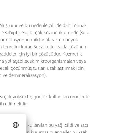
 oluşturur ve bu nedenle cilt de dahil olmak
me sahiptir. Su, birçok kozmetik üründe (sulu
) formülasyonun miktar olarak en büyük
n temelini kurar. Su; alkoller, suda çözünen
 maddeler için iyi bir çözücüdür. Kozmetik
na yol açabilecek mikroorganizmaları veya
bilecek çözünmüş tuzları uzaklaştırmak için
on ve demineralizasyon).
sı çok yüksektir; günlük kullanılan ürünlerde
ih edilmelidir.
i bakımı için kullanılan bu yağ; cildi ve saçı
 ve saç derisinin kurumasını engeller. Yüksek