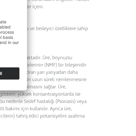
 ve vitaminler içerir.
tü koruyucu ve besleyici özelliklere sahip
bir his verir.
de kullanılmaktadır. Üre, boynuzsu
ndirici faktörlerinin (NMF) bir bileşenidir
 ciltlerde bu oran yarı yarıyadan daha
sahiptir. Cildin uzun süreli nemlenmesine
n (TEWL) azalmasını sağlar. Üre,
gösterir; yüksek konsantrasyonlarda ise
 bu nedenle Sedef hastalığı (Psoriasis) veya
 bakımı için kullanılır. Ayrıca üre,
ilerin) tahriş edici potansiyelini azaltma