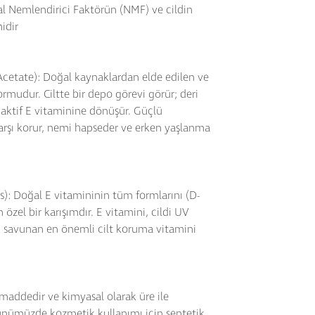
al Nemlendirici Faktörün (NMF) ve cildin
idir
Acetate): Doğal kaynaklardan elde edilen ve
formudur. Ciltte bir depo görevi görür; deri
 aktif E vitaminine dönüşür. Güçlü
 karşı korur, nemi hapseder ve erken yaşlanma
s): Doğal E vitamininin tüm formlarını (D-
özel bir karışımdır. E vitamini, cildi UV
rşı savunan en önemli cilt koruma vitamini
maddedir ve kimyasal olarak üre ile
 günümüzde kozmetik kullanımı için sentetik