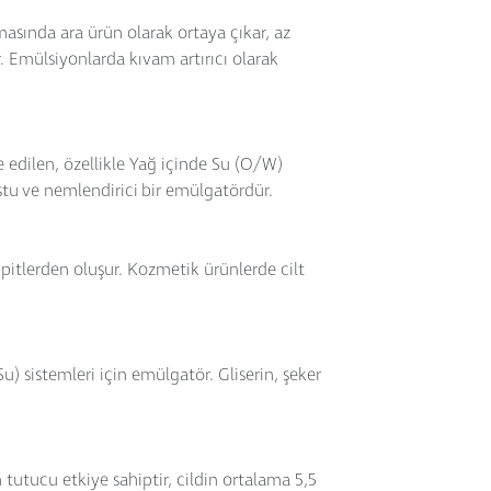
asında ara ürün olarak ortaya çıkar, az
. Emülsiyonlarda kıvam artırıcı olarak
de edilen, özellikle Yağ içinde Su (O/W)
ostu ve nemlendirici bir emülgatördür.
 lipitlerden oluşur. Kozmetik ürünlerde cilt
) sistemleri için emülgatör. Gliserin, şeker
tutucu etkiye sahiptir, cildin ortalama 5,5