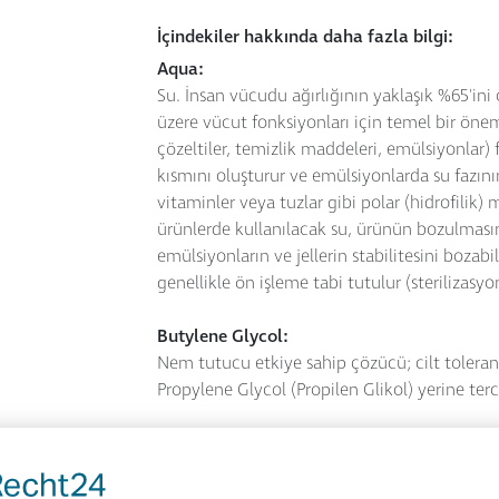
İçindekiler hakkında daha fazla bilgi:
Aqua:
Su. İnsan vücudu ağırlığının yaklaşık %65'ini
üzere vücut fonksiyonları için temel bir öne
çözeltiler, temizlik maddeleri, emülsiyonlar
kısmını oluşturur ve emülsiyonlarda su fazını
vitaminler veya tuzlar gibi polar (hidrofilik)
ürünlerde kullanılacak su, ürünün bozulması
emülsiyonların ve jellerin stabilitesini boza
genellikle ön işleme tabi tutulur (sterilizasy
Butylene Glycol:
Nem tutucu etkiye sahip çözücü; cilt toleran
Propylene Glycol (Propilen Glikol) yerine terc
Macadamia Ternifolia Seed Oil:
Makademya Fındığı Yağı: Cilt, saç ve saç deris
güneş ışınlarının zararlarından korurken, cilt