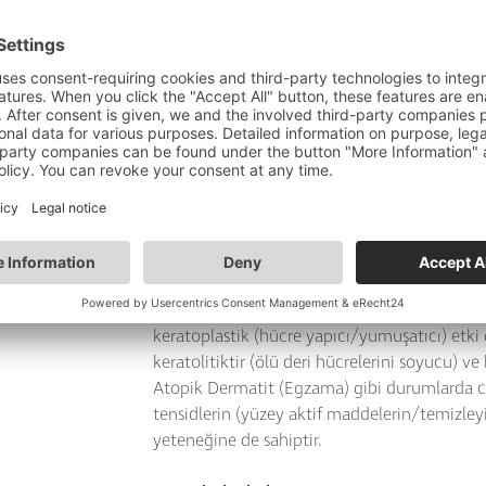
oranda palmitoleik asit, doymamış yağ asitleri
Simmondsia Chinensis Seed Oil:
Jojoba yağı: Mükemmel toleransa ve olağanüs
doğal, sıvı bir mumdur. Cilde hoş ve kadifemsi 
Urea:
Suda çözünen üre, çok sayıda kozmetik ürün
tabakanın (cildin en üst katmanı) doğal nemle
(normalde %7 ile %12 arasındadır; kronik kuru
düşüktür) ve yüksek su bağlama kapasitesine 
katkıda bulunur ve transepidermal su kaybını
keratoplastik (hücre yapıcı/yumuşatıcı) etki 
keratolitiktir (ölü deri hücrelerini soyucu) ve
Atopik Dermatit (Egzama) gibi durumlarda cilt
tensidlerin (yüzey aktif maddelerin/temizleyic
yeteneğine de sahiptir.