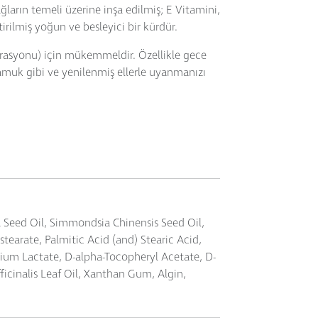
ların temeli üzerine inşa edilmiş; E Vitamini,
irilmiş yoğun ve besleyici bir kürdür.
erasyonu) için mükemmeldir. Özellikle gece
muk gibi ve yenilenmiş ellerle uyanmanızı
 Seed Oil, Simmondsia Chinensis Seed Oil,
tearate, Palmitic Acid (and) Stearic Acid,
dium Lactate, D-alpha-Tocopheryl Acetate, D-
icinalis Leaf Oil, Xanthan Gum, Algin,