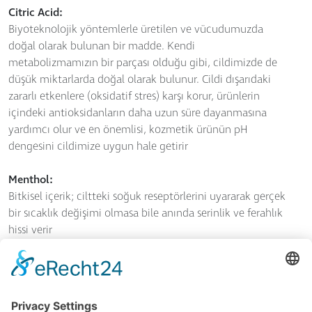
Citric Acid:
Biyoteknolojik yöntemlerle üretilen ve vücudumuzda
doğal olarak bulunan bir madde. Kendi
metabolizmamızın bir parçası olduğu gibi, cildimizde de
düşük miktarlarda doğal olarak bulunur. Cildi dışarıdaki
zararlı etkenlere (oksidatif stres) karşı korur, ürünlerin
içindeki antioksidanların daha uzun süre dayanmasına
yardımcı olur ve en önemlisi, kozmetik ürünün pH
dengesini cildimize uygun hale getirir
Menthol:
Bitkisel içerik; ciltteki soğuk reseptörlerini uyararak gerçek
bir sıcaklık değişimi olmasa bile anında serinlik ve ferahlık
hissi verir
Aminomethyl Propanol:
Jelleştirici maddeler ve reçineler için nötralize edici
madde