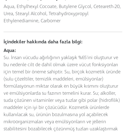
Aqua, Ethylhexyl Cocoate, Butylene Glycol, Ceteareth-20,
Urea, Stearyl Alcohol, Tetrahydroxypropyl
Ethylenediamine, Carbomer
İçindekiler hakkında daha fazla bilgi:
Aqua:
Su. İnsan vücudu ağırlığının yaklaşık %65'ini oluşturur ve
bu nedenle cilt de dahil olmak üzere vücut fonksiyonları
için temel bir öneme sahiptir. Su, birçok kozmetik üründe
(sulu çözeltiler, temizlik maddeleri, emülsiyonlar)
formülasyonun miktar olarak en büyük kısmını oluşturur
ve emülsiyonlarda su fazının temelini kurar. Su; alkoller,
suda çözünen vitaminler veya tuzlar gibi polar (hidrofilik)
maddeler için iyi bir çözücüdür. Kozmetik ürünlerde
kullanılacak su, ürünün bozulmasına yol açabilecek
mikroorganizmaları veya emülsiyonların ve jellerin
stabilitesini bozabilecek çözünmüş tuzları uzaklaştırmak