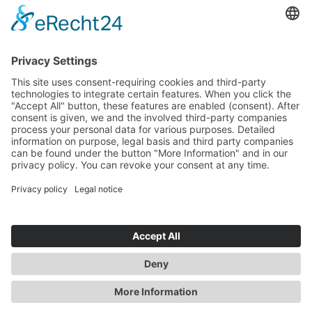
Tetrahydroxypropyl Ethylenediamine:
Poliakrilat jeli (karbomer) nötralize etmek için kullanılır; su
ile karıştırıldığında alkali (bazik) tepki verir
Carbomer:
Poliakrilat bazlı, nötr ve cilt toleransı çok yüksek bir jel
oluşturucu. Çeşitli iddiaların aksine "mikroplastik" değildir.
GENEL İŞ KOŞULLARI
© 2026 SkinIdent AG
YAYINCI BILGILERI
+90 (0) 533 379 70 88
VERI KORUMA
info@drbaumanntr.com
İletişim