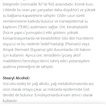
bileşenidir (normalde %7 ile %12 arasındadır; kronik kuru
ciltlerde bu oran yarı yarıyadan daha düşüktür) ve yüksek
su bağlama kapasitesine sahiptir. Cildin uzun süreli
nemlenmesine katkıda bulunur ve transepidermal su
kaybının (TEWL) azalmasını sağlar. Üre, keratoplastik
(hücre yapıcı/yumuşatıcı) etki gösterir; yüksek
konsantrasyonlarda ise keratolitiktir (ölü deri hücrelerini
soyucu) ve bu nedenle Sedef hastalığı (Psoriasis) veya
Atopik Dermatit (Egzama) gibi durumlarda cilt bakımı
için kullanılır. Ayrıca üre, tensidlerin (yüzey aktif
maddelerin/temizleyicilerin) tahriş edici potansiyelini
azaltma yeteneğine de sahiptir.
Stearyl Alcohol:
Vücutla özdeş bir yağ alkolü; yağ metabolizmasında ara
ürün olarak ortaya çıkar, az miktarda epidermiste (üst
deride) de bulunur. Emülsiyonlarda kıvam artırıcı olarak
kullanılır