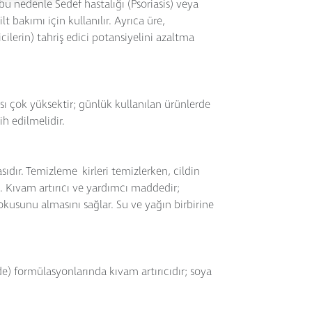
 bu nedenle Sedef hastalığı (Psoriasis) veya
 bakımı için kullanılır. Ayrıca üre,
ilerin) tahriş edici potansiyelini azaltma
sı çok yüksektir; günlük kullanılan ürünlerde
ih edilmelidir.
ıdır. Temizleme kirleri temizlerken, cildin
 Kıvam artırıcı ve yardımcı maddedir;
kusunu almasını sağlar. Su ve yağın birbirine
) formülasyonlarında kıvam artırıcıdır; soya