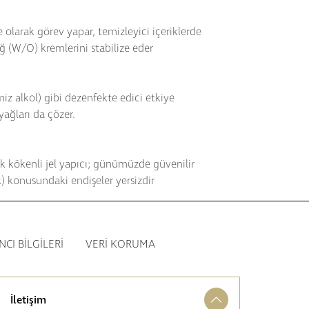
larak görev yapar, temizleyici içeriklerde
ağ (W/O) kremlerini stabilize eder
miz alkol) gibi dezenfekte edici etkiye
yağları da çözer.
tik kökenli jel yapıcı; günümüzde güvenilir
lik) konusundaki endişeler yersizdir
NCI BILGILERI
VERI KORUMA
İletişim