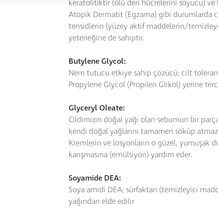
keratolitiktir (ölü deri hücrelerini soyucu) ve
Atopik Dermatit (Egzama) gibi durumlarda cilt
tensidlerin (yüzey aktif maddelerin/temizleyic
yeteneğine de sahiptir.
Butylene Glycol:
Nem tutucu etkiye sahip çözücü; cilt toleran
Propylene Glycol (Propilen Glikol) yerine terc
Glyceryl Oleate:
Cildimizin doğal yağı olan sebumun bir parças
kendi doğal yağlarını tamamen söküp atmaz.
Kremlerin ve losyonların o güzel, yumuşak do
karışmasına (emülsiyon) yardım eder.
Soyamide DEA:
Soya amidi DEA; sürfaktan (temizleyici madde
yağından elde edilir