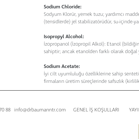
Sodium Chloride:
Sodyum Klorür, yemek tuzu; yardımcı madde o
(tensidlerde) jel stabilizatörüdür, su-içinde-y
Isopropyl Alcohol:
İzopropanol (İzopropil Alkol): Etanol (bildiği
sahiptir; ancak etanolden farklı olarak doğal 
Sodium Acetate:
İyi cilt uyumluluğu özelliklerine sahip sente
firmaların üretim süreçlerinde safsızlık (kirli
 70 88
info@drbaumanntr.com
GENEL İŞ KOŞULLARI
YAYI