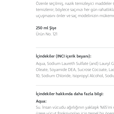
Özenle seçilmiş, nazik temizleyici maddeler sa
temizlenir; böylece saçınızı her gün rahatlıkla 
uçuşmasını önler ve saç modelinizin mükemme
250 ml Şişe
Ürün No. 121
İçindekiler (INCI içerik beyanı):
Aqua, Sodium Laureth Sulfate (and) Lauryl Gl
Oleate, Soyamide DEA, Sucrose Cocoate, Lac
10, Sodium Chloride, Isopropyl Alcohol, Sod
İçindekiler hakkında daha fazla bilgi:
Aqua:
Su. İnsan vücudu ağırlığının yaklaşık %65'ini
üzere vücut fonksiyonları için temel bir öne