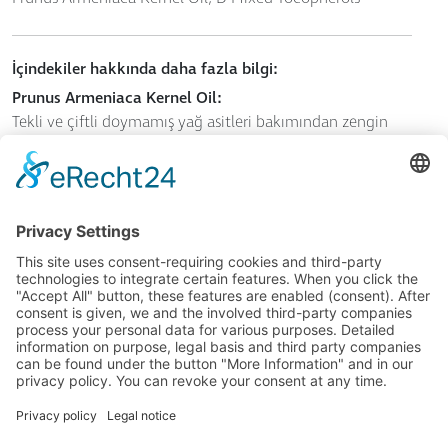
İçindekiler hakkında daha fazla bilgi:
Prunus Armeniaca Kernel Oil:
Tekli ve çiftli doymamış yağ asitleri bakımından zengin
kayısı çekirdeği yağı
D-Mixed Tocopherols:
Karışık Doğal Tokoferoller (Mixed Tocopherols): Doğal E
vitamininin tüm formlarını (D-alpha, beta, gamma ve
delta) bir arada içeren özel bir karışımdır. E vitamini, cildi
UV ışınlarına ve serbest oksijen radikallerine karşı savunan
en önemli cilt koruma vitamini olarak kabul edilir.
GENEL İŞ KOŞULLARI
© 2026 SkinIdent AG
YAYINCI BILGILERI
+90 (0) 533 379 70 88