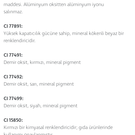
maddesi. Alüminyum oksitten alüminyum iyonu
salınmaz.
CI 77891:
Yüksek kapatıcılık gücüne sahip, mineral kökenli beyaz bir
renklendiricidir.
CI 77491:
Demir oksit, kırmızı, mineral pigment
CI 77492:
Demir oksit, sarı, mineral pigment
CI 77499:
Demir oksit, siyah, mineral pigment
CI 15850:
Kırmızı bir kimyasal renklendiricidir; gıda ürünlerinde
kullanımı onaylanmıştır.