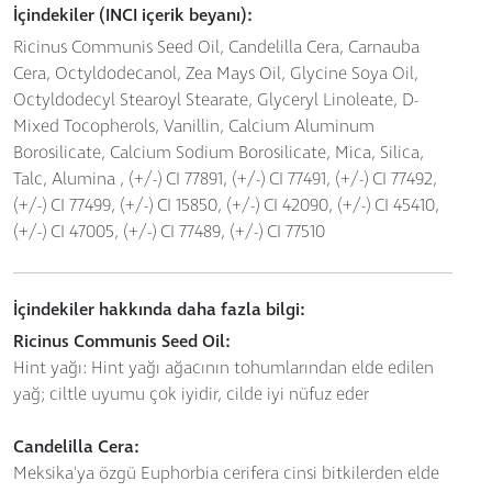
İçindekiler (INCI içerik beyanı):
Ricinus Communis Seed Oil, Candelilla Cera, Carnauba
Cera, Octyldodecanol, Zea Mays Oil, Glycine Soya Oil,
Octyldodecyl Stearoyl Stearate, Glyceryl Linoleate, D-
Mixed Tocopherols, Vanillin, Calcium Aluminum
Borosilicate, Calcium Sodium Borosilicate, Mica, Silica,
Talc, Alumina , (+/-) CI 77891, (+/-) CI 77491, (+/-) CI 77492,
(+/-) CI 77499, (+/-) CI 15850, (+/-) CI 42090, (+/-) CI 45410,
(+/-) CI 47005, (+/-) CI 77489, (+/-) CI 77510
İçindekiler hakkında daha fazla bilgi:
Ricinus Communis Seed Oil:
Hint yağı: Hint yağı ağacının tohumlarından elde edilen
yağ; ciltle uyumu çok iyidir, cilde iyi nüfuz eder
Candelilla Cera:
Meksika'ya özgü Euphorbia cerifera cinsi bitkilerden elde