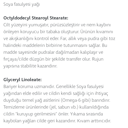
Soya fasulyesi yağı
Octyldodecyl Stearoyl Stearate:
Cilt yüzeyini yumuşatır, pürüzsüzleştirir ve nem kaybını
önleyen koruyucu bir tabaka oluşturur. Ürünün kıvamını
ve akışkanlığını kontrol eder. Far, allık veya pudra gibi toz
halindeki maddelerin birbirine tutunmasını sağlar. Bu
madde sayesinde pudralar dağılmadan kalıplaşır ve
fırçaya/cilde düzgün bir şekilde transfer olur. Rujun
yapısına stabilite kazandırır.
Glyceryl Linoleate:
Bariyer koruma uzmanıdır. Genellikle Soya fasulyesi
yağından elde edilir ve cildin kendi sağlığı için ihtiyaç
duyduğu temel yağ asitlerini (Omega-6 gibi) barındırır.
Temizleme ürünlerinde (jel, sabun vb.) kullanıldığında
cildin "kuruyup gerilmesini" önler. Yıkama sırasında
kaybolan yağları cilde geri kazandırır. Kıvam arttırıcıdır.