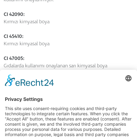
CI 42090:
Kırmızı kimyasal boya
CI 45410:
Kırmızı kimyasal boya
CI 47005:
Gıdalarda kullanımı onaylanan sarı kimyasal boya
CI 77489:
Demir oksit, turuncu, mineral pigment
CI 77510:
Tarihte "Berlin Mavisi" veya "Prusya Mavisi" olarak
adlandırılan, mineral kökenli koyu mavi bir
renklendiricidir.