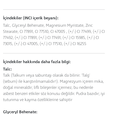
İçindekiler (INCI içerik beyanı):
Talc, Glyceryl Behenate, Magnesium Myristate, Zinc
Stearate, CI 77891, CI 77510, CI 47005 , (+/-) CI 77499, (+/-) CI
77492, (+/-) CI 77891, (+/-) CI 77491, (+/-) CI 15985, (+/-) CI
73015, (+/-) CI 47005, (+/-) CI 77510, (+/-) CI 16255
İçindekiler hakkında daha fazla bilgi:
Talc:
Talk (Talkum veya sabuntaşı olarak da bilinir. 'Talg'
(sebum) ile karıştırılmamalıdır!). Magnezyum içeren mika,
doğal mineraldir; lifli bileşenler içermez, bu nedenle
asbest benzeri etkiler söz konusu değildir. Pudra bazıdır; iyi
tutunma ve kayma özelliklerine sahiptir
Glyceryl Behenate: