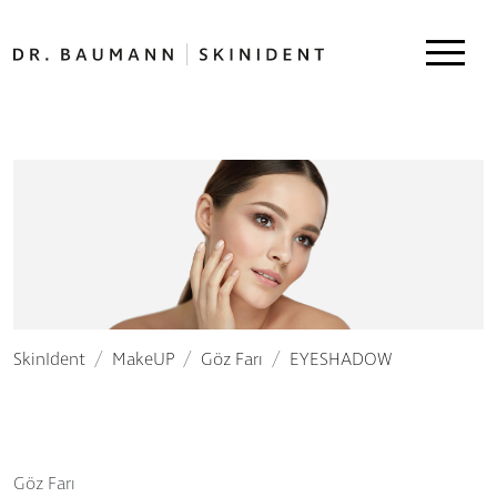
SkinIdent
MakeUP
Göz Farı
EYESHADOW
Göz Farı