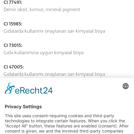
CI 77491:
Demir oksit, kırmızı, mineral pigment
CI 15985:
Gıdalarda kullanımı onaylanan sarı kimyasal boya
CI 73015:
Gıda kullanımına uygun kimyasal boya
CI 47005:
Gıdalarda kullanımı onaylanan sarı kimyasal boya
CI 77510:
Tarihte "Berlin Mavisi" veya "Prusya Mavisi" olarak
adlandırılan, mineral kökenli koyu mavi bir
renklendiricidir.
CI 16255:
Gıda kullanımına onay verilen kırmızı kimyasal boya