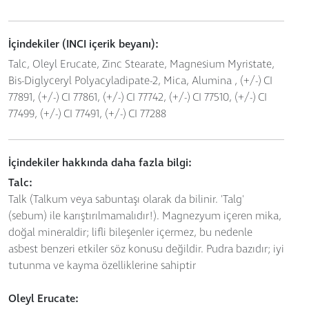
İçindekiler (INCI içerik beyanı):
Talc, Oleyl Erucate, Zinc Stearate, Magnesium Myristate,
Bis-Diglyceryl Polyacyladipate-2, Mica, Alumina , (+/-) CI
77891, (+/-) CI 77861, (+/-) CI 77742, (+/-) CI 77510, (+/-) CI
77499, (+/-) CI 77491, (+/-) CI 77288
İçindekiler hakkında daha fazla bilgi:
Talc:
Talk (Talkum veya sabuntaşı olarak da bilinir. 'Talg'
(sebum) ile karıştırılmamalıdır!). Magnezyum içeren mika,
doğal mineraldir; lifli bileşenler içermez, bu nedenle
asbest benzeri etkiler söz konusu değildir. Pudra bazıdır; iyi
tutunma ve kayma özelliklerine sahiptir
Oleyl Erucate: