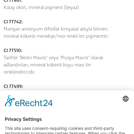
CI 77861:
Kalay oksit, mineral pigment (beyaz)
CI 77742:
Mangan amonyum difosfat kimyasal adıyla bilinen,
mineral kökenli menekşe/mor renkli bir pigmenttir.
CI 77510:
Tarihte "Berlin Mavisi" veya "Prusya Mavisi" olarak
adlandırılan, mineral kökenli koyu mavi bir
renklendiricidir.
CI 77499:
Demir oksit, siyah, mineral pigment
CI 77491:
Demir oksit, kırmızı, mineral pigment
CI 77288: