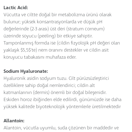
Lactic Acid:
Vücutta ve ciltte doğal bir metabolizma ürünü olarak
bulunur; yüksek konsantrasyonlarda ve düşük pH
değerlerinde (2-3 arası) üst deri (stratum corneum)
üzerinde soyucu (peeling) bir etkiye sahiptir.
Tamponlanmış formda ise (cildin fizyolojik pH değeri olan
yaklaşık $5,5$'te) nem oranını destekler ve cildin asit
koruyucu tabakasını muhafaza eder.
Sodium Hyaluronate:
Hyaluronik asidin sodyum tuzu. Cilt pürüzsüzleştirici
özelliklere sahip doğal nemlendirici; cildin alt
katmanlarının (dermis) önemli bir doğal bileşenidir.
Eskiden horoz ibiğinden elde edilirdi, günümüzde ise daha
yüksek kalitede biyoteknolojik yöntemlerle üretilmektedir
Allantoin:
Alantoin, vücutla uyumlu, suda çözünen bir maddedir ve