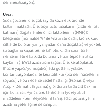
demineralizasyon).
Urea:
Suda çözünen üre, çok sayıda kozmetik üründe
kullanılmaktadır. Üre, boynuzsu tabakanın (cildin en üst
katmanı) doğal nemlendirici faktörlerinin (NMF) bir
bileşenidir (normalde %7 ile %12 arasındadır; kronik kuru
ciltlerde bu oran yarı yarıyadan daha düşüktür) ve yüksek
su bağlama kapasitesine sahiptir. Cildin uzun süreli
nemlenmesine katkıda bulunur ve transepidermal su
kaybının (TEWL) azalmasını sağlar. Üre, keratoplastik
(hücre yapıcı/yumuşatıcı) etki gösterir; yüksek
konsantrasyonlarda ise keratolitiktir (ölü deri hücrelerini
soyucu) ve bu nedenle Sedef hastalığı (Psoriasis) veya
Atopik Dermatit (Egzama) gibi durumlarda cilt bakımı
için kullanılır. Ayrıca üre, tensidlerin (yüzey aktif
maddelerin/temizleyicilerin) tahriş edici potansiyelini
azaltma yeteneğine de sahiptir.