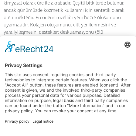
kimyasal olarak üre ile akrabadır. Çeşitli bitkilerde bulunur,
ancak günümüzde kozmetik kullanımı için sentetik olarak
üretilmektedir. En önemli özelliği yeni hücre oluşumunu
uyarmasıdır. Kolajen oluşumunu, cilt yenilenmesini ve
yara iyileşmesini destekler; deskuamasyonu (ölü
hücrelerin dökülmesini) stimüle eder, cildi pürüzsüzleştirir
ve atopik dermatit durumunda cilt yatıştırıcı etki
gösterebilir.
Sodium Hydroxide:
Sodyum hidroksit. Kozmetik ürünlerin pH değerini
ayarlamak (dengelemek) için kullanılır. Sodyum ve
hidroksit iyonları vücutla özdeştir
GENEL İŞ KOŞULLARI
© 2026 SkinIdent AG
YAYINCI BILGILERI
+90 (0) 533 379 70 88
VERI KORUMA
info@drbaumanntr.com