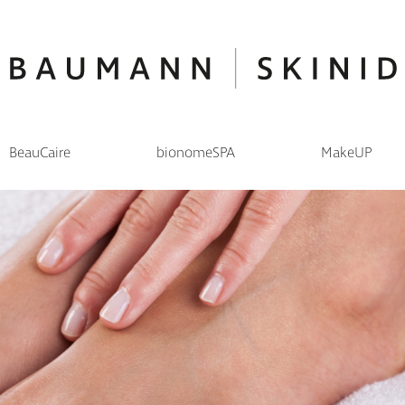
BeauCaire
bionomeSPA
MakeUP