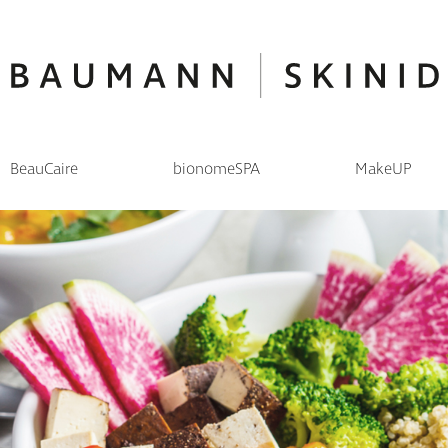
BeauCaire
bionomeSPA
MakeUP