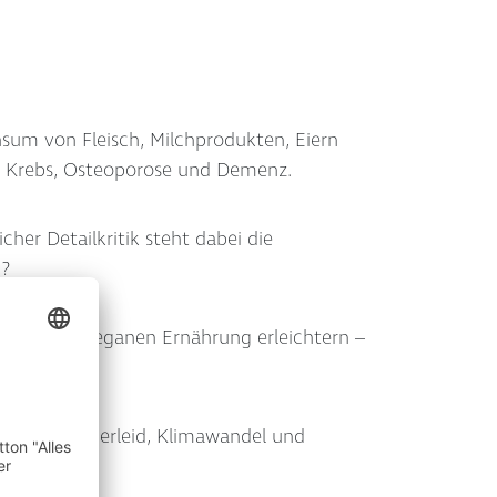
sum von Fleisch, Milchprodukten, Eiern
s, Krebs, Osteoporose und Demenz.
her Detailkritik steht dabei die
g?
er gesunden veganen Ernährung erleichtern –
, Kalzium).
nblick auf Tierleid, Klimawandel und