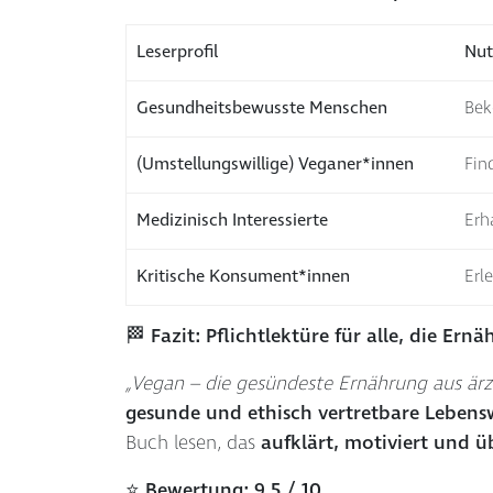
Leserprofil
Nut
Gesundheitsbewusste Menschen
Bek
(Umstellungswillige) Veganer*innen
Fin
Medizinisch Interessierte
Erh
Kritische Konsument*innen
Erl
🏁 Fazit: Pflichtlektüre für alle, die Er
„Vegan – die gesündeste Ernährung aus ärzt
gesunde und ethisch vertretbare Lebens
Buch lesen, das
aufklärt, motiviert und 
⭐ Bewertung: 9,5 / 10