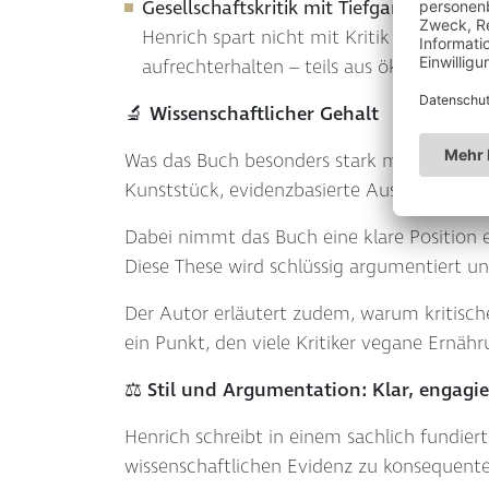
Gesellschaftskritik mit Tiefgang
Henrich spart nicht mit Kritik an Medizi
aufrechterhalten – teils aus ökonomischen
🔬 Wissenschaftlicher Gehalt
Was das Buch besonders stark macht, ist d
Kunststück, evidenzbasierte Aussagen so au
Dabei nimmt das Buch eine klare Position 
Diese These wird schlüssig argumentiert un
Der Autor erläutert zudem, warum kritisc
ein Punkt, den viele Kritiker vegane Ernäh
⚖️ Stil und Argumentation: Klar, engagi
Henrich schreibt in einem sachlich fundier
wissenschaftlichen Evidenz zu konsequenten