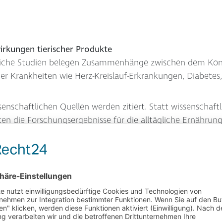
irkungen tierischer Produkte
lreiche Studien belegen Zusammenhänge zwischen dem Kon
er Krankheiten wie Herz-Kreislauf-Erkrankungen, Diabete
schaftlichen Quellen werden zitiert. Statt wissenschaftlic
n die Forschungsergebnisse für die alltägliche Ernährun
ich formuliert sieben klare Regeln, die die Umsetzung ein
ng mit kritischen Nährstoffen (z. B. Vitamin B12, Omega-3
rd nicht nur gesundheitlich begründet, sondern auch im Hi