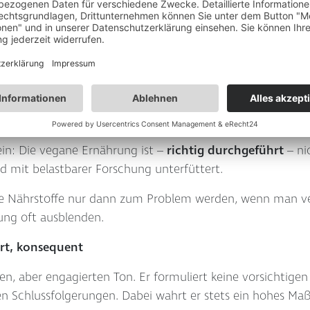
n, Politik und Industrie, die seiner Meinung nach gesundh
 Interessen, teils aus tradierten Denkweisen.
ie
beeindruckende wissenschaftliche Dichte
bei gleichze
fzubereiten, dass sie für medizinische Laien verständlich 
ein: Die vegane Ernährung ist –
richtig durchgeführt
– ni
d mit belastbarer Forschung unterfüttert.
he Nährstoffe nur dann zum Problem werden, wenn man ve
rung oft ausblenden.
ert, konsequent
ten, aber engagierten Ton. Er formuliert keine vorsichtig
 Schlussfolgerungen. Dabei wahrt er stets ein hohes Maß 