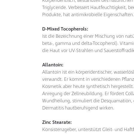
Körperidentisch, Bestandteil des natürlichen
Triglyceride. Verbessert Hautfeuchtigkeit, b
Produkte, hat antimikrobielle Eigenschaften.
D-Mixed Tocopherols:
Ist die Bezeichnung einer Mischung von natü
beta-, gamma und delta-Tocopherol). Vitamin
die Haut vor UV-Strahlen und Sauerstoffradik
Allantoin:
Allantoin ist ein körperidentischer, wasserlö
verwandt. Er kommt in verschiedenen Pflanz
Kosmetik aber heute synthetisch hergestellt.
Anregung der Zellneubildung. Er fördert Co
Wundheilung, stimuliert die Desquamation, g
Dermatitis hautberuhigend wirken.
Zinc Stearate:
Konsistenzgeber, unterstützt Gleit- und Haft