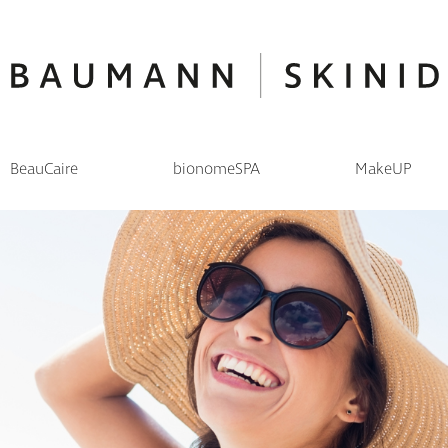
BeauCaire
bionomeSPA
MakeUP