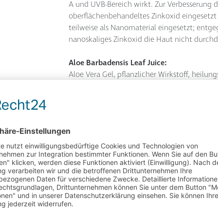
A und UVB-Bereich wirkt. Zur Verbesserung d
oberflächenbehandeltes Zinkoxid eingesetzt (z
teilweise als Nanomaterial eingesetzt; en
nanoskaliges Zinkoxid die Haut nicht durchd
Aloe Barbadensis Leaf Juice:
Aloe Vera Gel, pflanzlicher Wirkstoff, ­heilu
regenerierend
Neopentyl Glycol Diheptanoate:
Leicht spreitendes Pflegeöl
Aqua:
Wasser. Ist zu etwa 65 % am Gewicht des men
die Körperfunktionen, inklusive der der Haut
bei vielen kosmetischen Produkten (wässrig
den Inhaltsstoff mit dem mengenmässig grös
in Emulsionen die Grundlage der wässrigen Ph
polare (hydrophile) Stoffe wie z. B. Alkohole