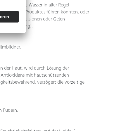
 eingesetzte Wasser in aller Regel
Verderb des Produktes führen könnten, oder
ilität von Emulsionen oder Gelen
und Entsalzung).
ilmbildner.
in der Haut, wird durch Lösung der
; Antioxidans mit hautschützenden
igkeitsbewahrend, verzögert die vorzeitige
in Pudern.