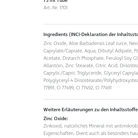
75 ml Tube
Art.-Nr. 1701
Ingredients (INCI-Deklaration der Inhaltssto
Zinc Oxide, Aloe Barbadensis Leaf Juice, Ne
Caprylate/Caprate, Aqua, Dibutyl Adipate, P
Acetate, Distarch Phosphate, Feruloyl Soy Gl
Allantoin, Zinc Stearate, Citric Acid, Diisost
Caprylic/Capric Triglyceride, Glyceryl Capryl
Polyglyceryl-4 Diisostearate/Polyhydroxyst
77891, CI 77499, CI 77492, CI 77491
Weitere Erläuterungen zu den Inhaltsstoffe
Zinc Oxide:
Zinkoxid, natürliches Mineral mit antimik
Eigenschaften. Dient auch als besonders haut