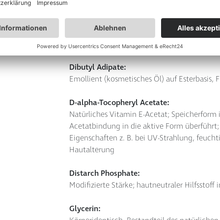
Verwendung in kosmetischen Mitteln wird das
vorbehandelt um Mikroorganismen, die zum 
gelöste Salze, die unter Umständen die Stab
beeinträchtigen, zu entfernen (Entkeimung 
Dibutyl Adipate:
Emollient (kosmetisches Öl) auf Esterbasis, F
D-alpha-Tocopheryl Acetate:
Natürliches Vitamin E-Acetat; Speicherform 
Acetatbindung in die aktive Form überführt
Eigenschaften z. B. bei UV-Strahlung, feucht
Hautalterung
Distarch Phosphate:
Modifizierte Stärke; hautneutraler Hilfsstoff 
Glycerin: