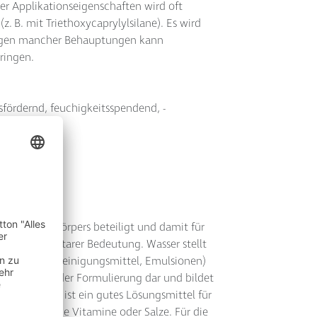
er Applikationseigenschaften wird oft
. B. mit Triethoxycaprylylsilane). Es wird
tgegen mancher Behauptungen kann
ringen.
ngsfördernd, feuchigkeitsspendend, ­
schlichen Körpers beteiligt und damit für
, von elementarer Bedeutung. Wasser stellt
e Lösungen, Reinigungsmittel, Emulsionen)
sten Anteil der Formulierung dar und bildet
ase. Wasser ist ein gutes Lösungsmittel für
, wasserlösliche Vitamine oder Salze. Für die