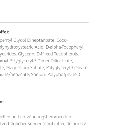
ffe):
opentyl Glycol Diheptanoate, Coco-
olyhydroxystearic Acid, D-alpha-Tocopheryl
ycerides, Glycerin, D-Mixed Tocopherols,
earoyl Polyglyceryl-3 Dimer Dilinoleate,
ate, Magnesium Sulfate, Polyglyceryl-3 Oleate,
earate/Sebacate, Sodium Polyphosphate, CI
n:
robiellen und entzündungshemmenden
verträglicher Sonnenschutzfilter, der im UV-