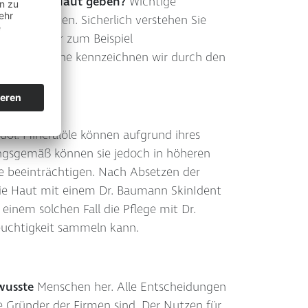
s für Ihre Haut geben?
Wichtige
üm enthalten. Sicherlich verstehen Sie
etik, in der zum Beispiel
litätsansprüche kennzeichnen wir durch den
rdöl. Mineralöle können aufgrund ihres
rungsgemäß können sie jedoch in höheren
re beeinträchtigen. Nach Absetzen der
die Haut mit einem Dr. Baumann SkinIdent
einem solchen Fall die Pflege mit Dr.
euchtigkeit sammeln kann.
wusste
Menschen her. Alle Entscheidungen
 Gründer der Firmen sind. Der Nutzen für