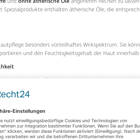
ffe
und
ohne ätherische Öle
angenehm riechen zu lasse
t Spezialprodukte enthalten ätherische Öle, die entspre
autpflege besonders vorteilhaftes Wirkspektrum. Sie könne
portieren und den Feuchtigkeitsgehalt der Haut innerhalb 
chkeit
nn SkinIdent weder falsche noch übertriebene Versprechun
enzen, maximal Mögliches für Sie und Ihre Haut zu bewirk
 den gleichen Lipiden aufgebaut wie menschliche
Hautzel
dteile der Interzellularsubstanz zwischen den Hautzellen
o genau die Substanzen, die schon von Natur dort vorkom