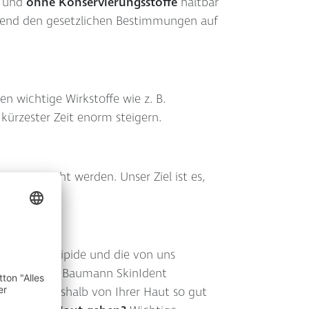
n und
ohne Konservierungsstoffe
haltbar
chend den gesetzlichen Bestimmungen auf
n wichtige Wirkstoffe wie z. B.
kürzester Zeit enorm steigern.
gen gemacht werden. Unser Ziel ist es,
en!
len
. Diese Lipide und die von uns
. Mit der Dr. Baumann SkinIdent
men und deshalb von Ihrer Haut so gut