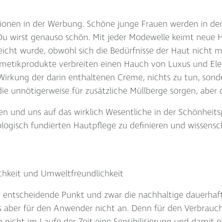
usionen in der Werbung. Schöne junge Frauen werden in de
u wirst genauso schön. Mit jeder Modewelle keimt neue H
rreicht wurde, obwohl sich die Bedürfnisse der Haut nicht
etikprodukte verbreiten einen Hauch von Luxus und Eleg
 Wirkung der darin enthaltenen Creme, nichts zu tun, son
ie unnötigerweise für zusätzliche Müllberge sorgen, aber
und uns auf das wirklich Wesentliche in der Schönheitsp
ologisch fundierten Hautpflege zu definieren und wissensc
ichkeit und Umweltfreundlichkeit
er entscheidende Punkt und zwar die nachhaltige dauerhaft
s aber für den Anwender nicht an. Denn für den Verbrauche