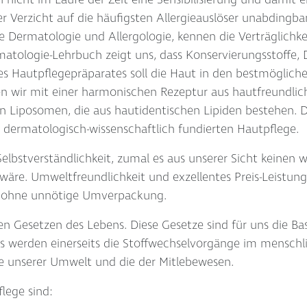
h nicht im Laufe der Zeit eine Sensibilisierung und damit e
r Verzicht auf die häufigsten Allergieauslöser unabdingbar
e Dermatologie und Allergologie, kennen die Verträglichk
matologie-Lehrbuch zeigt uns, dass Konservierungsstoffe,
es Hautpflegepräparates soll die Haut in den bestmögliche
hen wir mit einer harmonischen Rezeptur aus hautfreundl
n Liposomen, die aus hautidentischen Lipiden bestehen. 
dermatologisch-wissenschaftlich fundierten Hautpflege.
 Selbstverständlichkeit, zumal es aus unserer Sicht keinen w
wäre. Umweltfreundlichkeit und exzellentes Preis-Leistungs
 ohne unnötige Umverpackung.
en Gesetzen des Lebens. Diese Gesetze sind für uns die Ba
s werden einerseits die Stoffwechselvorgänge im menschl
te unserer Umwelt und die der Mitlebewesen.
lege sind: