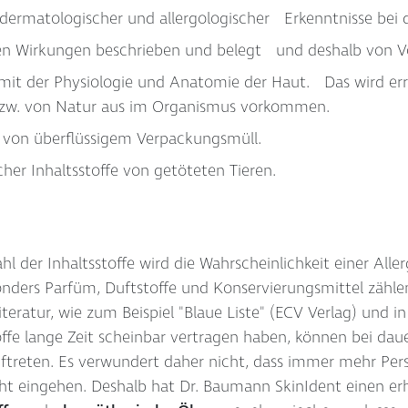
dermatologischer und allergologischer Erkenntnisse bei d
ren Wirkungen beschrieben und belegt und deshalb von Vor
mit der Physiologie und Anatomie der Haut. Das wird erre
w. von Natur aus im Organismus vorkommen.
 von überflüssigem Verpackungsmüll.
cher Inhaltsstoffe von getöteten Tieren.
l der Inhaltsstoffe wird die Wahrscheinlichkeit einer Aller
onders Parfüm, Duftstoffe und Konservierungsmittel zählen
iteratur, wie zum Beispiel "Blaue Liste" (ECV Verlag) und 
offe lange Zeit scheinbar vertragen haben, können bei 
ftreten. Es verwundert daher nicht, dass immer mehr Perso
cht eingehen. Deshalb hat Dr. Baumann SkinIdent einen e