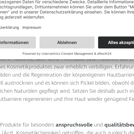
gen Sie Ihre Haut mit "Haut"!
Kann es etwas Natürlichere
e Liposomenpräparate weder Konservierungsstoffe noch Parf
sam und gut verträglich sind! Die Kriterien von Naturkosm
n, sind für uns nicht ausreichend. Unsere besonderen Qua
liche Naturöle, aber keine Mineralöle bzw. Paraffine aus E
ines Kosmetikproduktes zwar erheblich verbilligen. Erfah
ilden und die Regeneration der körpereigenen Hautbarrie
ll austrocknen und es können sich Pickel bilden, obwohl 
ichen Naturölen gepflegt wird. Setzen Sie deshalb auch in 
utbarriere regenerieren und Ihre Haut wieder genügend F
Produkte für besonders
anspruchsvolle
und
qualitätsbe
Arzt, Kosmetikchemiker) getroffen, die auch zugleich die