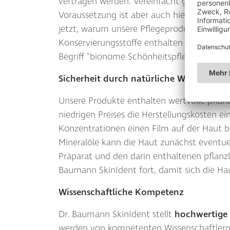
vertragen werden. Vereinfacht gesagt pfle
Voraussetzung ist aber auch hier, dass di
jetzt, warum unsere Pflegeprodukte so wirk
Konservierungsstoffe enthalten sein dürfe
Begriff "bionome Schönheitspflege".
Sicherheit durch natürliche Wirkstoffe
Unsere Produkte enthalten wertvolle pflanz
niedrigen Preises die Herstellungskosten e
Konzentrationen einen Film auf der Haut b
Mineralöle kann die Haut zunächst eventue
Präparat und den darin enthaltenen pflanzl
Baumann SkinIdent fort, damit sich die Ha
Wissenschaftliche Kompetenz
Dr. Baumann SkinIdent stellt
hochwertige
werden von kompetenten Wissenschaftlern (