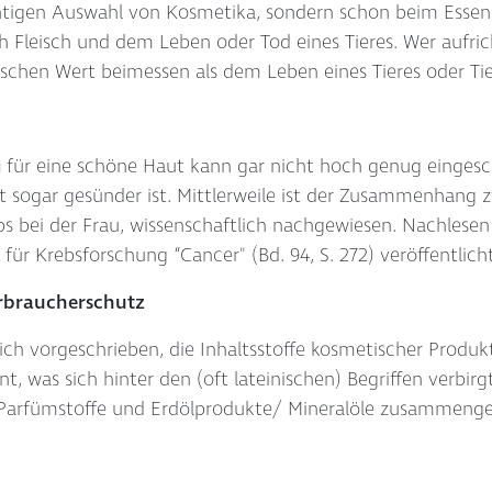
richtigen Auswahl von Kosmetika, sondern schon beim Essen
Fleisch und dem Leben oder Tod eines Tieres. Wer aufric
chen Wert beimessen als dem Leben eines Tieres oder Tie
g
für eine schöne Haut kann gar nicht hoch genug eingeschä
ost sogar gesünder ist. Mittlerweile ist der Zusammenhang 
 bei der Frau, wissenschaftlich nachgewiesen. Nachlesen k
r Krebsforschung “Cancer" (Bd. 94, S. 272) veröffentlich
erbraucherschutz
ich vorgeschrieben, die Inhaltsstoffe kosmetischer Produ
t, was sich hinter den (oft lateinischen) Begriffen verbir
 Parfümstoffe und Erdölprodukte/ Mineralöle zusammenges